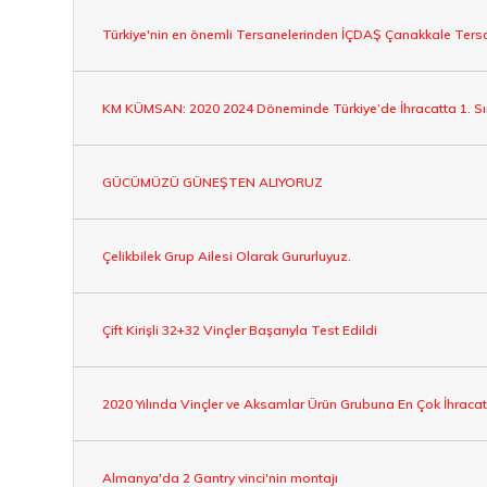
Türkiye'nin en önemli Tersanelerinden İÇDAŞ Çanakkale Tersan
KM KÜMSAN: 2020 2024 Döneminde Türkiye’de İhracatta 1. S
GÜCÜMÜZÜ GÜNEŞTEN ALIYORUZ
Çelikbilek Grup Ailesi Olarak Gururluyuz.
Çift Kirişli 32+32 Vinçler Başarıyla Test Edildi
2020 Yılında Vinçler ve Aksamlar Ürün Grubuna En Çok İhraca
Almanya'da 2 Gantry vinci'nin montajı