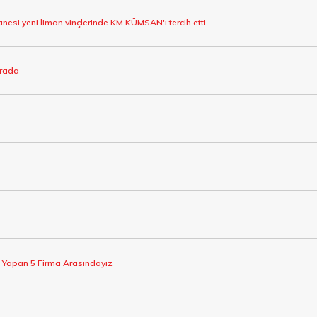
esi yeni liman vinçlerinde KM KÜMSAN'ı tercih etti.
ırada
t Yapan 5 Firma Arasındayız