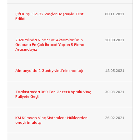
Çift Kirişli 32+32 Vinçler Başarıyla Test
08.11.2021
Edildi
2020 Yılında Vinçler ve Aksamlar Ürün
18.08.2021
Grubuna En Çok İhracat Yapan 5 Firma
Arasındayız
Almanya'da 2 Gantry vinci'nin montajı
18.05.2021
Tacikistan'da 360 Ton Gezer Köprülü Vinç
30.03.2021
Faliyete Geçti
KM Kümsan Vinç Sistemleri : Nükleerden
26.02.2021
onaylı imalatçı