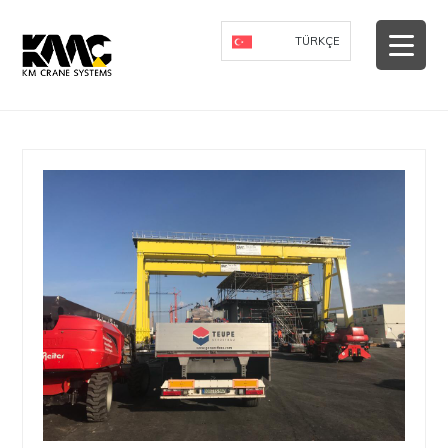
-->
TÜRKÇE