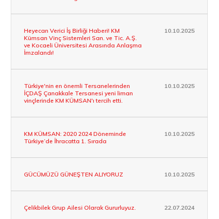
Heyecan Verici İş Birliği Haberi! KM
10.10.2025
Kümsan Vinç Sistemleri San. ve Tic. A.Ş.
ve Kocaeli Üniversitesi Arasında Anlaşma
İmzalandı!
Türkiye'nin en önemli Tersanelerinden
10.10.2025
İÇDAŞ Çanakkale Tersanesi yeni liman
vinçlerinde KM KÜMSAN'ı tercih etti.
KM KÜMSAN: 2020 2024 Döneminde
10.10.2025
Türkiye’de İhracatta 1. Sırada
GÜCÜMÜZÜ GÜNEŞTEN ALIYORUZ
10.10.2025
Çelikbilek Grup Ailesi Olarak Gururluyuz.
22.07.2024