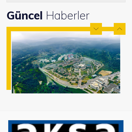
Güncel
Haberler
Heyecan Verici İş Birliği Haberi! KM
Kümsan Vinç Sistemleri San. ve Tic. A.Ş.
ve Kocaeli Üniversitesi Arasında
Anlaşma İmzalandı!