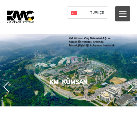
-->
TÜRKÇE
KM
KÜMSAN